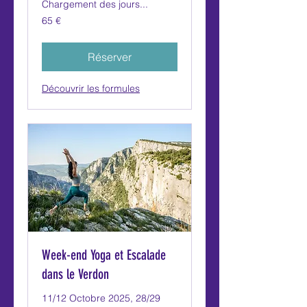
Chargement des jours...
65
65 €
euros
Réserver
Découvrir les formules
Week-end Yoga et Escalade
dans le Verdon
11/12 Octobre 2025, 28/29