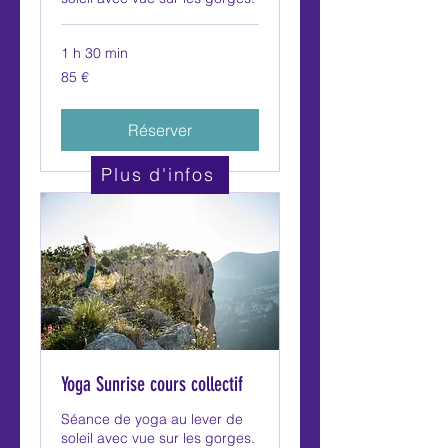
1 h 30 min
85
85 €
euros
Réserver
Plus d'infos
Yoga Sunrise cours collectif
Séance de yoga au lever de
soleil avec vue sur les gorges.