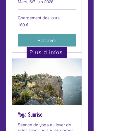
Mars, 6/7 juin 2026
Chargement des jours...
160
160 €
euros
Réserver
Plus d'infos
Yoga Sunrise
Séance de yoga au lever de
soleil avec vue sur les gorges.