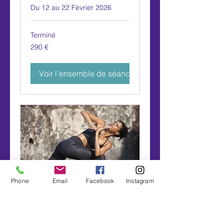
Du 12 au 22 Février 2026
Terminé
290
290 €
euros
Voir l'ensemble de séances
Phone
Email
Facebook
Instagram
Soirée Yoga et observation de
la Lune