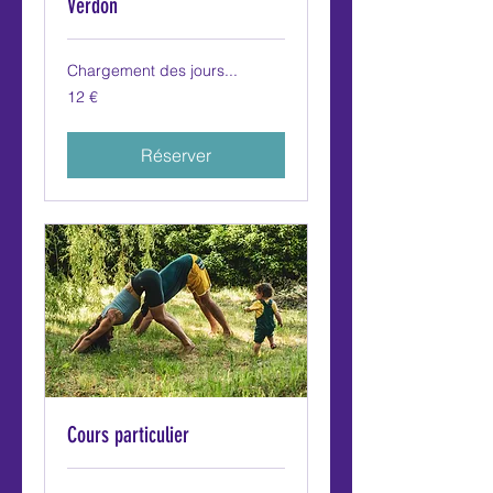
Verdon
Chargement des jours...
12
12 €
euros
Réserver
Cours particulier