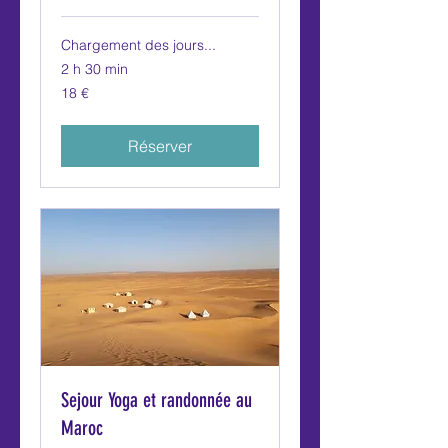
Chargement des jours...
2 h 30 min
18
18 €
euros
Réserver
Sejour Yoga et randonnée au
Maroc