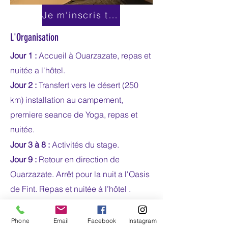
Je m'inscris tout de suite!
L'Organisation
Jour 1 :
Accueil à Ouarzazate, repas et
nuitée a l'hôtel.
Jour 2 :
Transfert vers le désert (250
km) installation au campement,
premiere seance de Yoga, repas et
nuitée.
Jour 3 à 8 :
Activités du stage.
Jour 9 :
Retour en direction de
Ouarzazate. Arrêt pour la nuit a l'Oasis
de Fint. Repas et nuitée à l’hôtel .
Jour 10 :
Journée a l'Oasis de Fint
Retour a
Ouarzazate. Journée visites
Phone
Email
Facebook
Instagram