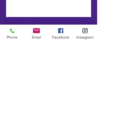
Merci de votre visite! Et à très bientôt
sur les tapis.
Phone
Email
Facebook
Instagram
Yogalipettes Verdon
+33 6 75 18 82 17
yogalipettes.verdon@hotmail.com
La Palud sur Verdon (04120), Alpes de Haute
Provence, France