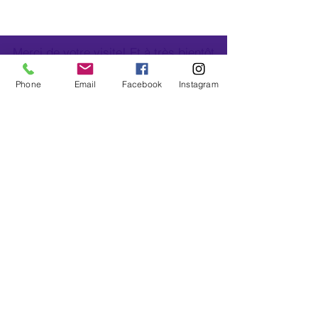
Merci de votre visite! Et à très bientôt
sur les tapis.
Phone
Email
Facebook
Instagram
Yogalipettes Verdon
+33 6 75 18 82 17
yogalipettes.verdon@hotmail.com
La Palud sur Verdon (04120), Alpes de Haute
Provence, France